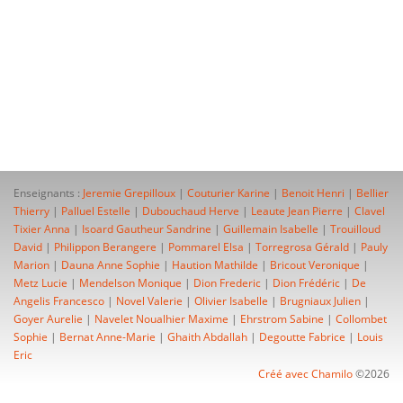
Enseignants :
Jeremie Grepilloux
|
Couturier Karine
|
Benoit Henri
|
Bellier
Thierry
|
Palluel Estelle
|
Dubouchaud Herve
|
Leaute Jean Pierre
|
Clavel
Tixier Anna
|
Isoard Gautheur Sandrine
|
Guillemain Isabelle
|
Trouilloud
David
|
Philippon Berangere
|
Pommarel Elsa
|
Torregrosa Gérald
|
Pauly
Marion
|
Dauna Anne Sophie
|
Haution Mathilde
|
Bricout Veronique
|
Metz Lucie
|
Mendelson Monique
|
Dion Frederic
|
Dion Frédéric
|
De
Angelis Francesco
|
Novel Valerie
|
Olivier Isabelle
|
Brugniaux Julien
|
Goyer Aurelie
|
Navelet Noualhier Maxime
|
Ehrstrom Sabine
|
Collombet
Sophie
|
Bernat Anne-Marie
|
Ghaith Abdallah
|
Degoutte Fabrice
|
Louis
Eric
Créé avec Chamilo
©2026