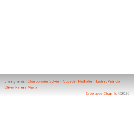
Enseignants :
Charbonnier Sylvie
|
Guyader Nathalie
|
Ladret Patricia
|
Oliver Parera Maria
Créé avec Chamilo
©2026