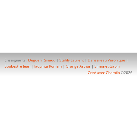
Enseignants :
Deguen Renaud
|
Stehly Laurent
|
Dansereau Veronique
|
Soubestre Jean
|
Iaquinta Romain
|
Grange Arthur
|
Simonet Gabin
Créé avec Chamilo
©2026