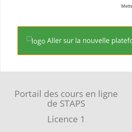
Mette
https://chamilo-staps.univ-grenoble-alpes.fr
Mettez à jour vos favoris !
Aller sur la nouvelle plat
Aller sur la nouvelle plateform
Portail des cours en ligne
de STAPS
Licence 1