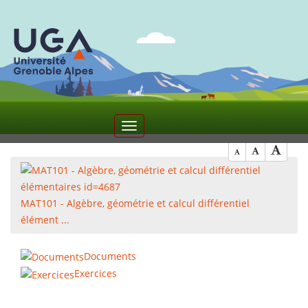
5
Toggle
navigation
MAT101 - Algèbre, géométrie et calcul différentiel
élément ...
Documents
Exercices