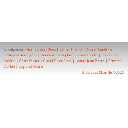
Enseignants :
Jeremie Grepilloux
|
Bellier Thierry
|
Dusser Sandrine
|
Philippon Berangere
|
Dauna Anne Sophie
|
Goyer Aurelie
|
Bonnaime
Valérie
|
Coste Olivier
|
Clavel Tixier Anna
|
Leaute Jean Pierre
|
Brinster
Adrien
|
Legrand Ariane
Créé avec Chamilo
©2026