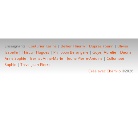
Enseignants :
Couturier Karine
|
Bellier Thierry
|
Dupraz Yoann
|
Olivier
Isabelle
|
Thircuir Hugues
|
Philippon Berangere
|
Goyer Aurelie
|
Dauna
Anne Sophie
|
Bernat Anne-Marie
|
Jeune Pierre-Antoine
|
Collombet
Sophie
|
Thivel Jean-Pierre
Créé avec Chamilo
©2026