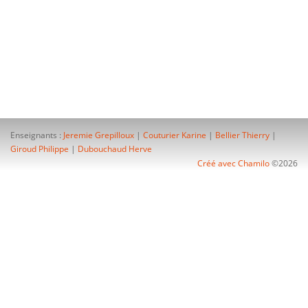
Enseignants :
Jeremie Grepilloux
|
Couturier Karine
|
Bellier Thierry
|
Giroud Philippe
|
Dubouchaud Herve
Créé avec Chamilo
©2026