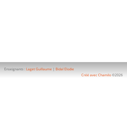
Enseignants :
Laget Guillaume
|
Bidal Elodie
Créé avec Chamilo
©2026