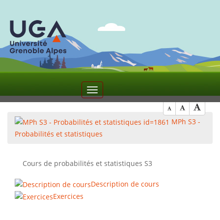
2
Toggle
navigation
MPh S3 -
Probabilités et statistiques
Cours de probabilités et statistiques S3
Description de cours
Exercices